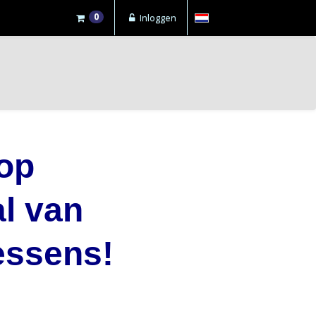
0
Inloggen
op
al
van
essens!