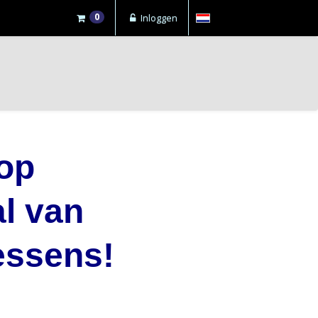
0
Inloggen
op
al
van
essens!