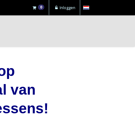
0
Inloggen
op
al
van
essens!